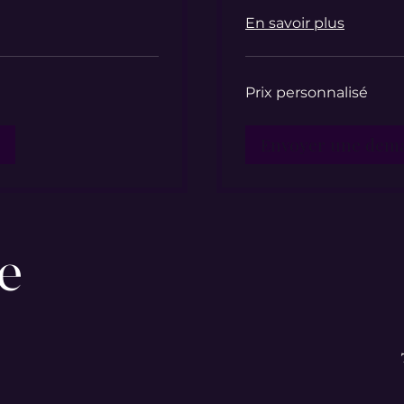
En savoir plus
Prix
Prix personnalisé
personnalisé
Envoyer une dem
ne