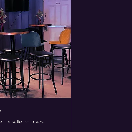
o
tite salle pour vos
!