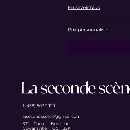
En savoir plus
Prix
Prix personnalisé
personnalisé
Envoyer une demande
La seconde scè
1 (438) 507-2929
lasecondescene@gmail.com
331 Chem. Brosseau,
Cowansville, QC J2K