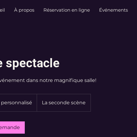
eil
À propos
Réservation en ligne
Événements
e spectacle
événement dans notre magnifique salle!
isé
x personnalisé
La seconde scène
demande