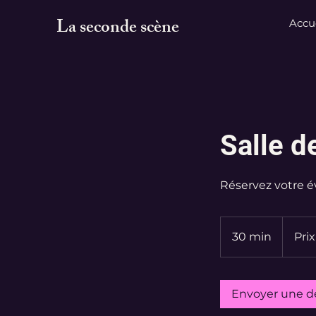
La seconde scène
Accu
Salle d
Réservez votre 
Prix
personnal
30 min
3
Pri
0
m
i
Envoyer une 
n