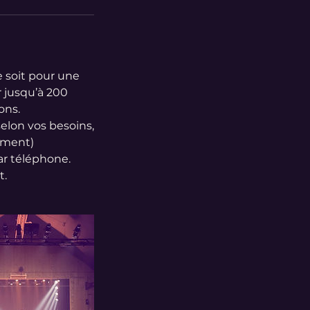
 soit pour une
r jusqu’à 200
ons.
elon vos besoins,
ement)
ar téléphone.
t.